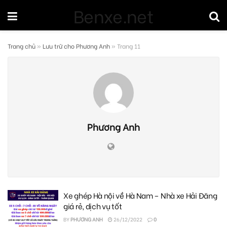
Benxe.net
Trang chủ
»
Lưu trữ cho Phương Anh
»
Trang 11
Phương Anh
Xe ghép Hà nội về Hà Nam – Nhà xe Hải Đăng
giá rẻ, dịch vụ tốt
BY
PHƯƠNG ANH
26/12/2022
0