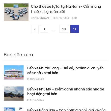
Cho thuê xe tự lái tại Hà Nam – Cẩm nang
thuê xe bạn cần biết
BY
PHƯƠNG ANH
23/12/2022
0
1
…
10
11
Bạn nên xem
Bến xe Phước Long – Giá vé, lộ trình di chuyển
các nhà xe tại bến
18/05/2024
Bến xe Phù Mỹ – Điểm danh nhanh các nhà xe
hoạt động tại bến
17/06/2025
Bến xe Bồng Sơn – Cập nhật địa chỉ, giá vé của