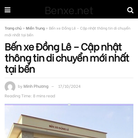
Benxe.net
Trang chủ
»
Miền Trung
»
Bến xe Đồng Lê – Cập nhật thông tin di chuyển
mới nhất tại bến
Bến xe Đồng Lê – Cập nhật
thông tin di chuyển mới nhất
tại bến
by
Minh Phương
17/10/2024
Reading Time: 8 mins read