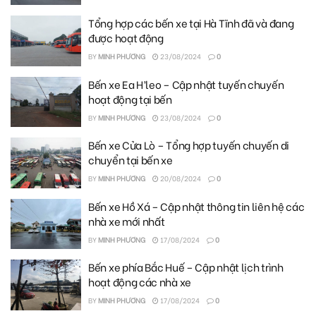
Tổng hợp các bến xe tại Hà Tĩnh đã và đang
được hoạt động
BY
MINH PHƯƠNG
23/08/2024
0
Bến xe Ea H’leo – Cập nhật tuyến chuyến
hoạt động tại bến
BY
MINH PHƯƠNG
23/08/2024
0
Bến xe Cửa Lò – Tổng hợp tuyến chuyến di
chuyển tại bến xe
BY
MINH PHƯƠNG
20/08/2024
0
Bến xe Hồ Xá – Cập nhật thông tin liên hệ các
nhà xe mới nhất
BY
MINH PHƯƠNG
17/08/2024
0
Bến xe phía Bắc Huế – Cập nhật lịch trình
hoạt động các nhà xe
BY
MINH PHƯƠNG
17/08/2024
0