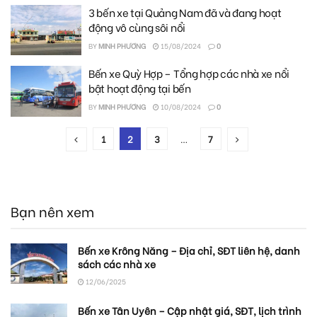
3 bến xe tại Quảng Nam đã và đang hoạt
động vô cùng sôi nổi
BY
MINH PHƯƠNG
15/08/2024
0
Bến xe Quỳ Hợp – Tổng hợp các nhà xe nổi
bật hoạt động tại bến
BY
MINH PHƯƠNG
10/08/2024
0
1
2
3
…
7
Bạn nên xem
Bến xe Krông Năng – Địa chỉ, SĐT liên hệ, danh
sách các nhà xe
12/06/2025
Bến xe Tân Uyên – Cập nhật giá, SĐT, lịch trình