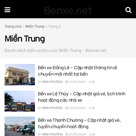
Benxe.net
Trang chủ
»
Miền Trung
»
Trang 2
Miền Trung
Danh sách bến xe khu vực Miền Trung - Benxe.net
Bến xe Đồng Lê – Cập nhật thông tin di
chuyển mới nhất tại bến
BY
MINH PHƯƠNG
17/10/2024
0
Bến xe Lệ Thủy – Cập nhật giá vé, lịch trình
hoạt động các nhà xe
BY
MINH PHƯƠNG
12/10/2024
0
Bến xe Thanh Chương – Cập nhật giá vé,
tuyến chuyến hoạt động
BY
MINH PHƯƠNG
27/09/2024
0