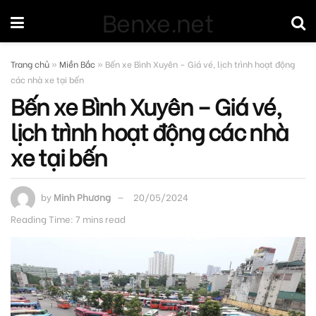
Benxe.net
Trang chủ
»
Miền Bắc
»
Bến xe Bình Xuyên – Giá vé, lịch trình hoạt động
các nhà xe tại bến
Bến xe Bình Xuyên – Giá vé,
lịch trình hoạt động các nhà
xe tại bến
by
Minh Phương
20/05/2024
Reading Time: 7 mins read