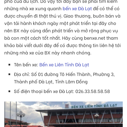
phố của du lịch. Do vậy tới đây bạn sẽ phải tìm kiếm
những nhà xe xung quanh
bến xe Đà Lạt
để có thể có
được chuyến đi thật thú vị. Giao thương, buôn bán và
vận tải hành khách ngày một phát triển tại đây cho
nên BX này cũng dần phát triển và mở rộng phục vụ
bà con một cách tốt nhất. Hãy cùng benxe.net tham
khảo bài viết dưới đây để có được thông tin liên hệ tới
những nhà xe của BX này nhanh chóng.
Tên bến xe:
Bến xe Liên Tỉnh Đà Lạt
Địa chỉ: Số 01 đường Tô Hiến Thành, Phường 3,
Thành phố Đà Lạt, Tỉnh Lâm Đồng
Số điện thoại bến xe Đà Lạt: 026.33.58.58.58