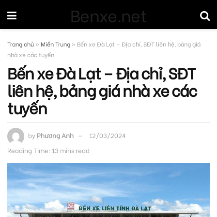
Benxe.net
Trang chủ
»
Miền Trung
»
Bến xe Đà Lạt – Địa chỉ, SĐT liên hệ, bảng giá
nhà xe các tuyến
Bến xe Đà Lạt – Địa chỉ, SĐT
liên hệ, bảng giá nhà xe các
tuyến
by
Phương Anh
12/03/2024
Reading Time: 13 mins read