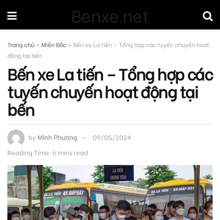
Benxe.net
Trang chủ
»
Miền Bắc
»
Bến xe La tiến – Tổng hợp các tuyến chuyến hoạt
động tại bến
Bến xe La tiến – Tổng hợp các
tuyến chuyến hoạt động tại
bến
by
Minh Phương
09/05/2024
Reading Time: 6 mins read