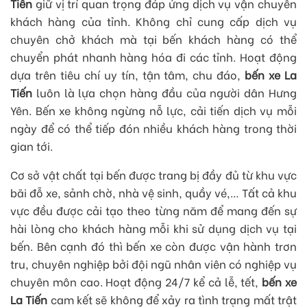
Tiến
giữ vị trí quan trọng đáp ứng dịch vụ vận chuyển
khách hàng của tỉnh. Không chỉ cung cấp dịch vụ
chuyên chở khách mà tại bến khách hàng có thể
chuyển phát nhanh hàng hóa đi các tỉnh. Hoạt động
dựa trên tiêu chí uy tín, tận tâm, chu đáo,
bến xe La
Tiến
luôn là lựa chọn hàng đầu của người dân Hưng
Yên. Bến xe không ngừng nỗ lực, cải tiến dịch vụ mỗi
ngày để có thể tiếp đón nhiều khách hàng trong thời
gian tới.
Cơ sở vật chất tại bến được trang bị đầy đủ từ khu vực
bãi đỗ xe, sảnh chờ, nhà vệ sinh, quầy vé,… Tất cả khu
vực đều được cải tạo theo từng năm để mang đến sự
hài lòng cho khách hàng mỗi khi sử dụng dịch vụ tại
bến. Bên cạnh đó thì bến xe còn được vận hành trơn
tru, chuyên nghiệp bởi đội ngũ nhân viên có nghiệp vụ
chuyên môn cao. Hoạt động 24/7 kể cả lễ, tết,
bến xe
La Tiến
cam kết sẽ không để xảy ra tình trạng mất trật